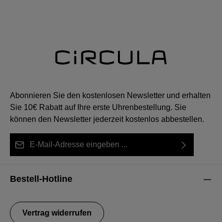
Abonnieren Sie den kostenlosen Newsletter und erhalten
Sie 10€ Rabatt auf Ihre erste Uhrenbestellung. Sie
können den Newsletter jederzeit kostenlos abbestellen.
E-Mail-Adresse*
Ich habe die
Datenschutzbestimmungen
zur Kenntnis
Diese Seite ist durch reCAPTCHA geschützt und es gelten die
Die mit einem Stern (*) markierten Felder sind Pflichtfelder.
genommen und die
AGB
gelesen und bin mit ihnen
Datenschutzrichtlinie
und
Nutzungsbedingungen
.
Bestell-Hotline
einverstanden.
Vertrag widerrufen