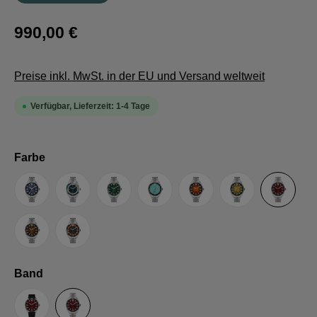
990,00 €
Preise inkl. MwSt. in der EU und Versand weltweit
Verfügbar, Lieferzeit: 1-4 Tage
auswählen
Farbe
Original LE
Blau
Grün
Türkis
Orange
Gelb
Rot
Braun
Grau
auswählen
Band
Kautschukband
Stahlband