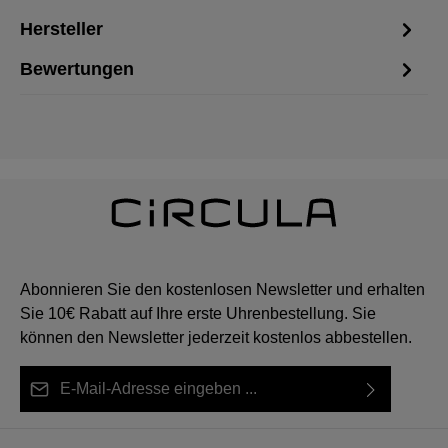
Hersteller
Bewertungen
Abonnieren Sie den kostenlosen Newsletter und erhalten
Sie 10€ Rabatt auf Ihre erste Uhrenbestellung. Sie
können den Newsletter jederzeit kostenlos abbestellen.
E-Mail-Adresse*
Ich habe die
Datenschutzbestimmungen
zur Kenntnis
Diese Seite ist durch reCAPTCHA geschützt und es gelten die
Die mit einem Stern (*) markierten Felder sind Pflichtfelder.
genommen und die
AGB
gelesen und bin mit ihnen
Datenschutzrichtlinie
und
Nutzungsbedingungen
.