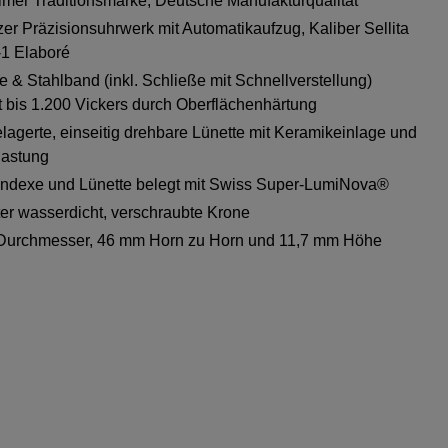
imer Traditionsmarke, Deutsche Manufakturqualität
er Präzisionsuhrwerk mit Automatikaufzug, Kaliber Sellita
1 Elaboré
 & Stahlband (inkl. Schließe mit Schnellverstellung)
st bis 1.200 Vickers durch Oberflächenhärtung
lagerte, einseitig drehbare Lünette mit Keramikeinlage und
Rastung
 Indexe und Lünette belegt mit Swiss Super-LumiNova®
er wasserdicht, verschraubte Krone
Durchmesser, 46 mm Horn zu Horn und 11,7 mm Höhe