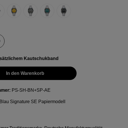
nature SE
unkelblau
Gelb
Grau
Petrol Signature SE
Schwarz Signature SE
hlen
kband
tahlband
usätzlichem Kautschukband
In den Warenkorb
mmer:
PS-SH-BN+SP-AE
Blau Signature SE Papiermodell