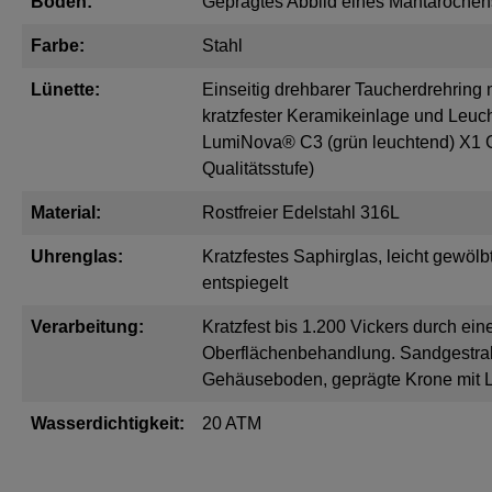
Boden:
Geprägtes Abbild eines Mantarochen
Farbe:
Stahl
Lünette:
Einseitig drehbarer Taucherdrehring 
kratzfester Keramikeinlage und Leuc
LumiNova® C3 (grün leuchtend) X1 
Qualitätsstufe)
Material:
Rostfreier Edelstahl 316L
Uhrenglas:
Kratzfestes Saphirglas, leicht gewölb
entspiegelt
Verarbeitung:
Kratzfest bis 1.200 Vickers durch ein
Oberflächenbehandlung. Sandgestrah
Gehäuseboden, geprägte Krone mit 
Wasserdichtigkeit:
20 ATM