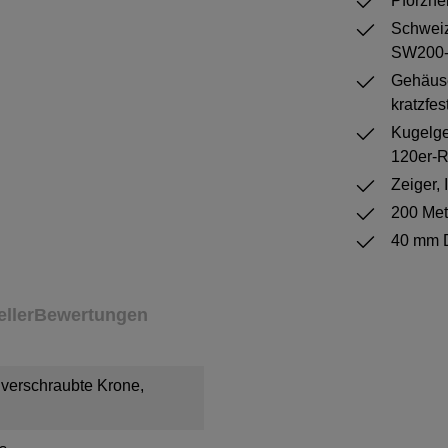
Pforzhe
Schweiz
SW200-
Gehäuse
kratzfe
Kugelge
120er-
Zeiger,
200 Met
40 mm 
eller
Bewertungen
, verschraubte Krone,