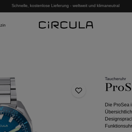
Schnelle, kostenlose Lieferung - weltweit und klimaneutral
zin
Taucheruhr
ProS
Die ProSea i
Übersichtlich
Designsprach
Funktionsuhr 