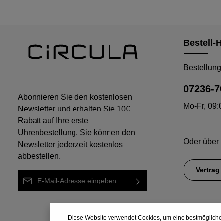
Bestell-H
Bestellung
07236-7
Abonnieren Sie den kostenlosen
Mo-Fr, 09:
Newsletter und erhalten Sie 10€
Rabatt auf Ihre erste
Uhrenbestellung. Sie können den
Oder über
Newsletter jederzeit kostenlos
abbestellen.
Vertrag
E-Mail-Adresse*
Ich habe die
Diese Seite ist durch reCAPTCHA geschützt und
Die mit einem Stern (*) markierten Felder
Datenschutzbestimmungen
zur
es gelten die
Datenschutzrichtlinie
und
Diese Website verwendet Cookies, um eine bestmögliche
Nutzungsbedingungen
.
sind Pflichtfelder.
Kenntnis genommen und die
AGB