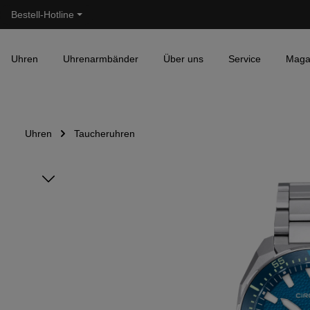
Bestell-Hotline
Zur Hauptnavigation springen
Uhren
Uhrenarmbänder
Über uns
Service
Maga
Uhren
Taucheruhren
Bildergalerie überspringen