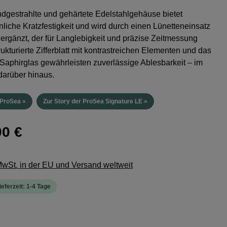
gestrahlte und gehärtete Edelstahlgehäuse bietet
iche Kratzfestigkeit und wird durch einen Lünetteneinsatz
ergänzt, der für Langlebigkeit und präzise Zeitmessung
rukturierte Zifferblatt mit kontrastreichen Elementen und das
 Saphirglas gewährleisten zuverlässige Ablesbarkeit – im
arüber hinaus.
 ProSea »
Zur Story der ProSea Signature LE »
00 €
 MwSt. in der EU und Versand weltweit
ieferzeit: 1-4 Tage
hlen