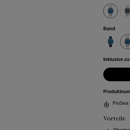
Blau Sig
D
auswä
Band
Kautschu
S
Inklusive z
Produktnu
ProSea 
Vorteile