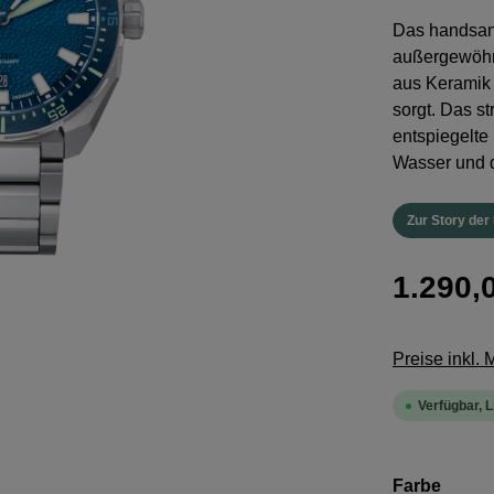
Das handsand
außergewöhnl
aus Keramik 
sorgt. Das st
entspiegelte
Wasser und d
Zur Story der
1.290,
Preise inkl.
Verfügbar, L
auswä
Farbe