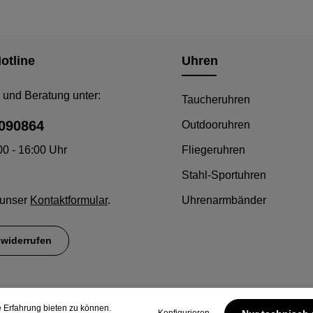
otline
Uhren
 und Beratung unter:
Taucheruhren
090864
Outdooruhren
00 - 16:00 Uhr
Fliegeruhren
Stahl-Sportuhren
 unser
Kontaktformular
.
Uhrenarmbänder
 widerrufen
 Erfahrung bieten zu können.