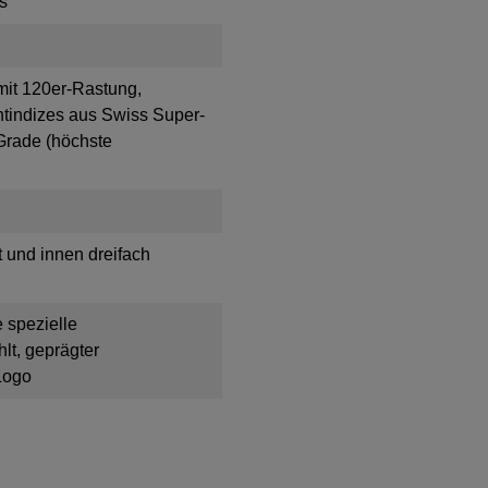
s
mit 120er-Rastung,
htindizes aus Swiss Super-
Grade (höchste
t und innen dreifach
e spezielle
lt, geprägter
Logo