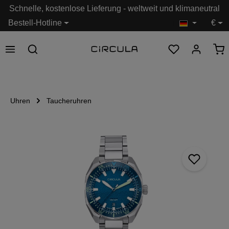
Schnelle, kostenlose Lieferung - weltweit und klimaneutral
alt springen
Bestell-Hotline
€
Uhren
Taucheruhren
Bildergalerie überspringen