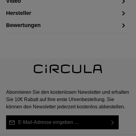
Video
Hersteller
Bewertungen
Abonnieren Sie den kostenlosen Newsletter und erhalten
Sie 10€ Rabatt auf Ihre erste Uhrenbestellung. Sie
können den Newsletter jederzeit kostenlos abbestellen.
E-Mail-Adresse*
Ich habe die
Datenschutzbestimmungen
zur Kenntnis
Diese Seite ist durch reCAPTCHA geschützt und es gelten die