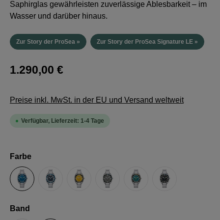
Saphirglas gewährleisten zuverlässige Ablesbarkeit – im
Wasser und darüber hinaus.
Zur Story der ProSea »
Zur Story der ProSea Signature LE »
1.290,00 €
Preise inkl. MwSt. in der EU und Versand weltweit
Verfügbar, Lieferzeit: 1-4 Tage
auswählen
Farbe
Blau Signature SE
Dunkelblau
Gelb
Grau
Petrol Signature SE
Schwarz Signat
auswählen
Band