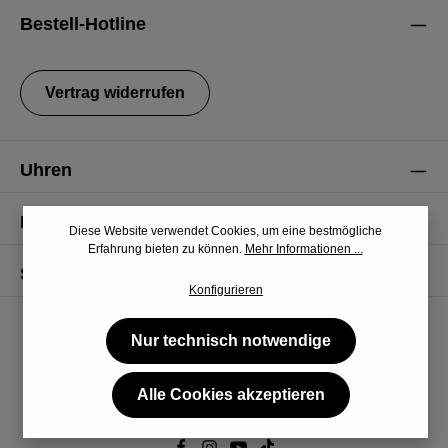
Die mit einem Stern (*) markierten Felder sind Pflichtfelder.
genommen und die
AGB
gelesen und bin mit ihnen
Datenschutzrichtlinie
und
Nutzungsbedingungen
.
Bestell-Hotline
einverstanden.
Vertrag widerrufen
Uhren
Informationen
Diese Website verwendet Cookies, um eine bestmögliche
Erfahrung bieten zu können.
Mehr Informationen ...
Service
Konfigurieren
Nur technisch notwendige
Alle Cookies akzeptieren