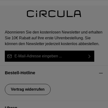
Abonnieren Sie den kostenlosen Newsletter und erhalten
Sie 10€ Rabatt auf Ihre erste Uhrenbestellung. Sie
können den Newsletter jederzeit kostenlos abbestellen.
E-Mail-Adresse*
Ich habe die
Datenschutzbestimmungen
zur Kenntnis
Diese Seite ist durch reCAPTCHA geschützt und es gelten die
Die mit einem Stern (*) markierten Felder sind Pflichtfelder.
genommen und die
AGB
gelesen und bin mit ihnen
Datenschutzrichtlinie
und
Nutzungsbedingungen
.
Bestell-Hotline
einverstanden.
Vertrag widerrufen